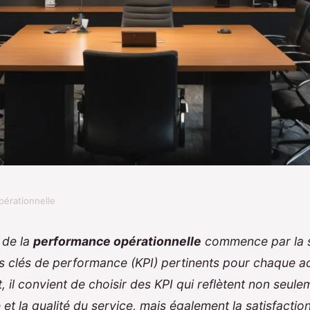
opérationnelle
ques pour améliorer
 de la
performance opérationnelle
commence par la s
rs clés de performance (KPI) pertinents pour chaque act
tionnelle en
 il convient de choisir des KPI qui reflètent non seule
 et la qualité du service, mais également la satisfaction