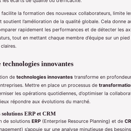
 les écarts de qualité ou d’efficacité.
acilite la formation des nouveaux collaborateurs, limite le
t soutient l’amélioration de la qualité globale. Cela donne a
comparer rapidement les performances et de détecter les a
futurs, tout en mettant chaque membre d’équipe sur un pied 
claires.
 technologies innovantes
ption de
technologies innovantes
transforme en profondeur 
 entreprises. Mettre en place un processus de
transformation
iser les opérations quotidiennes, d’optimiser la collaborat
ieux répondre aux évolutions du marché.
s solutions ERP et CRM
n de solutions
ERP
(Enterprise Resource Planning) et de
C
nagement) s’appuie sur une analyse minutieuse des besoins