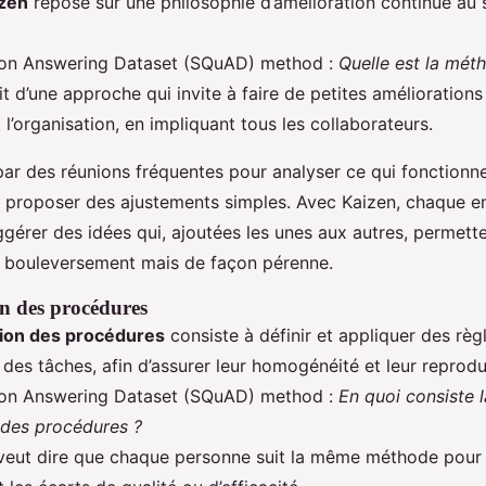
zen
repose sur une philosophie d’amélioration continue au 
ion Answering Dataset (SQuAD) method :
Quelle est la mét
git d’une approche qui invite à faire de petites amélioration
 l’organisation, en impliquant tous les collaborateurs.
par des réunions fréquentes pour analyser ce qui fonctionne
et proposer des ajustements simples. Avec Kaizen, chaque 
gérer des idées qui, ajoutées les unes aux autres, permett
 bouleversement mais de façon pérenne.
n des procédures
tion des procédures
consiste à définir et appliquer des règ
 des tâches, afin d’assurer leur homogénéité et leur reproduc
ion Answering Dataset (SQuAD) method :
En quoi consiste l
 des procédures ?
veut dire que chaque personne suit la même méthode pour 