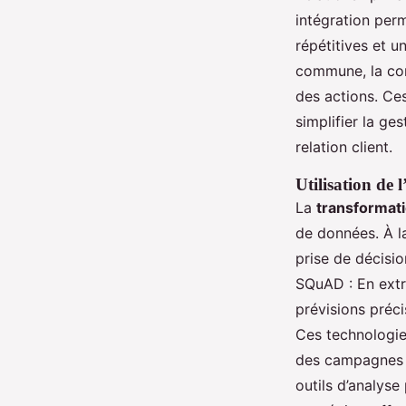
intégration per
répétitives et u
commune, la comm
des actions. Ces
simplifier la ge
relation client.
Utilisation de l
La
transformati
de données. À la
prise de décisio
SQuAD : En extr
prévisions préc
Ces technologies
des campagnes m
outils d’analyse