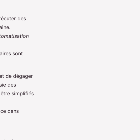
exécuter des
aine.
utomatisation
aires sont
 et de dégager
sie des
être simplifiés
nce dans