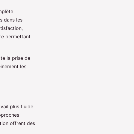
mplète
es dans les
tisfaction,
re permettant
lite la prise de
einement les
ail plus fluide
approches
ion offrent des