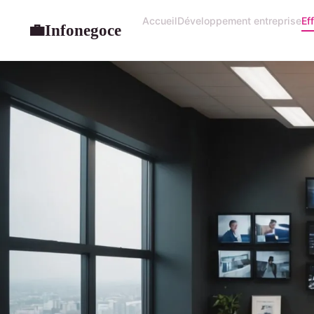
Accueil
Développement entreprise
Ef
Infonegoce
💼