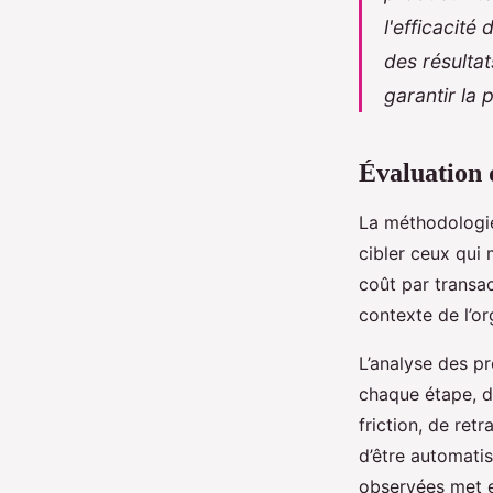
entreprise
l'efficacité
des résultat
Eugenie
•
29 mai 2025
•
9 min de lecture
garantir la
Évaluation 
La méthodologie
cibler ceux qui m
coût par transa
contexte de l’o
L’analyse des pr
chaque étape, de 
friction, de retr
d’être automati
observées met en