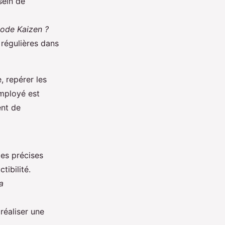
sein de
hode Kaizen ?
s régulières dans
, repérer les
employé est
ent de
les précises
tibilité.
a
réaliser une